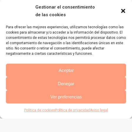
Gestionar el consentimiento
sociales. Se realizaron briefings personalizados
de las cookies
con el contenido que debían destacar y lo que
tenían que promocionar.
Para ofrecer las mejores experiencias, utilizamos tecnologías como las
cookies para almacenar y/o acceder a la información del dispositivo. El
El día del evento se les permitió acceder a la
consentimiento de estas tecnologías nos permitirá procesar datos como
el comportamiento de navegación o las identificaciones únicas en este
tienda antes de la apertura oficial, para hacerles
sitio. No consentir o retirar el consentimiento, puede afectar
un recorrido exclusivo y obsequiarles con un
negativamente a ciertas características y funciones.
detalle por su asistencia.
Aceptar
Más de cinco mil personas abarrotaron el centro
comercial en el que se inauguró el
Denegar
establecimiento, superando todas las expectativas
Ver preferencias
y con colas de varias horas para poder acceder a
la tienda.
Política de cookies
Política de privacidad
Aviso legal
BÚSQUEDA Y
QUÉ