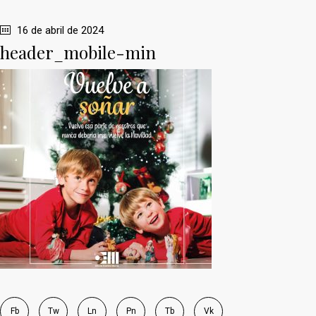
16 de abril de 2024
header_mobile-min
Fb
Tw
Ln
Pn
Tb
Vk